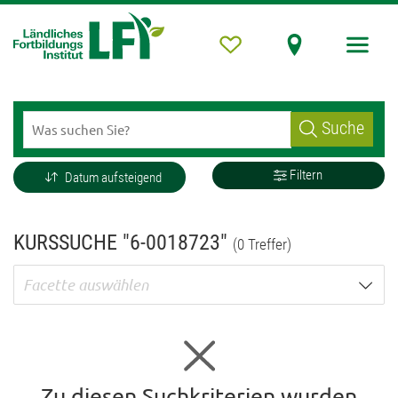
Suche
Filtern
Datum aufsteigend
KURSSUCHE "6-0018723"
(0 Treffer)
Facette auswählen
Zu diesen Suchkriterien wurden