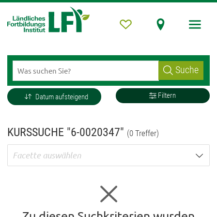
Suche
Filtern
Datum aufsteigend
KURSSUCHE "6-0020347"
(0 Treffer)
Facette auswählen
Zu diesen Suchkriterien wurden